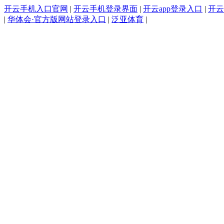
开云手机入口官网
|
开云手机登录界面
|
开云app登录入口
|
开云
|
华体会·官方版网站登录入口
|
泛亚体育
|