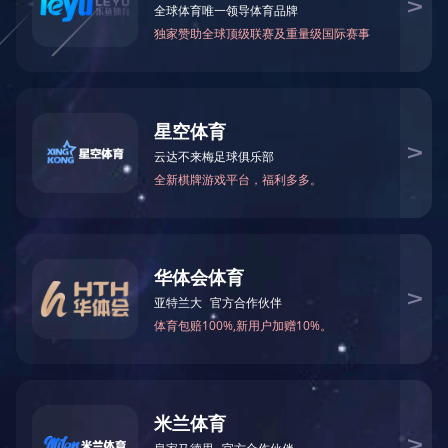
当前位置：
首页
首页栏目
教学公告
开云官方在线入口实验室开放日安排及入选名单
2025-06-24
开云官方在线入口实验室开放日报名通知
2025-06-13
【硕导选聘】开云官方在线入口2025年第一批硕导选聘公示
2025-06-11
开云官方在线入口2025年常规类型转专业拟录取学生名单公示
2025-06-09
开云官方在线入口2025年博士研究生专项计划招生复试安排及复试名单
2025-06-06
开云官方在线入口2025年工程类博士研究生招生拟录取名单
2025-05-28
开云官方在线入口2025年工程类博士研究生招生复试安排及复试名单
2025-05-21
开云官方在线入口2025年科教协同创新人才培养计划入选名单公示
2025-05-14