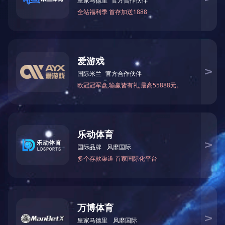
开云官方在线入口2024级卓越班入选名单公示
2025-05-13
开云官方在线入口2025年工程类博士研究生招生工作细则
2025-05-07
开云官方在线入口2025年常规类型转专业工作实施方案
2025-04-15
开云官方在线入口2025年科教协同创新人才培养计划冠名班评审结果公示
2025-04-14
关于启动“慧聚航电”、南航-长江电子“空天信息”等校企协同育人平台工程实践计划项目报名工作的通知
2025-03-20
2024年院级科创项目立项公示
2024-11-22
每页
14
记录
总共
122
记录
第一页
<<上一页
下一页>>
尾页
页码
1
/
9
跳转到